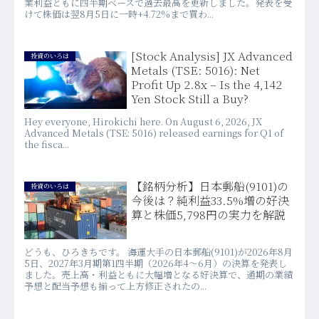
業利益ともに四半期ベースで過去最高を更新しました。発表を受
けて株価は翌8月5日に一時+4.72%まで買わ...
[Stock Analysis] JX Advanced
投資のいろは
Metals (TSE: 5016): Net
Profit Up 2.8x – Is the 4,142
Yen Stock Still a Buy?
Hey everyone, Hirokichi here. On August 6, 2026, JX
Advanced Metals (TSE: 5016) released earnings for Q1 of
the fisca...
【銘柄分析】日本郵船(9101)の
投資のいろは
今後は？純利益33.5%増の好決
算と株価5,798円の実力を解説
どうも、ひろきちです。 海運大手の日本郵船(9101)が2026年8月
5日、2027年3月期第1四半期（2026年4〜6月）の決算を発表し
ました。売上高・利益ともに大幅増となる好決算で、通期の業績
予想と配当予想も揃って上方修正されたの...