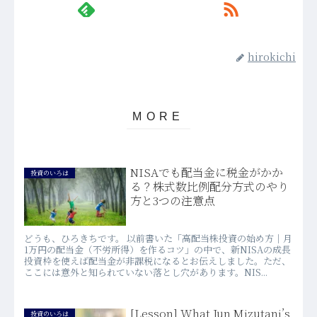
hirokichi
NISAでも配当金に税金がかか
投資のいろは
る？株式数比例配分方式のやり
方と3つの注意点
どうも、ひろきちです。 以前書いた「高配当株投資の始め方｜月
1万円の配当金（不労所得）を作るコツ」の中で、新NISAの成長
投資枠を使えば配当金が非課税になるとお伝えしました。ただ、
ここには意外と知られていない落とし穴があります。NIS...
[Lesson] What Jun Mizutani’s
投資のいろは