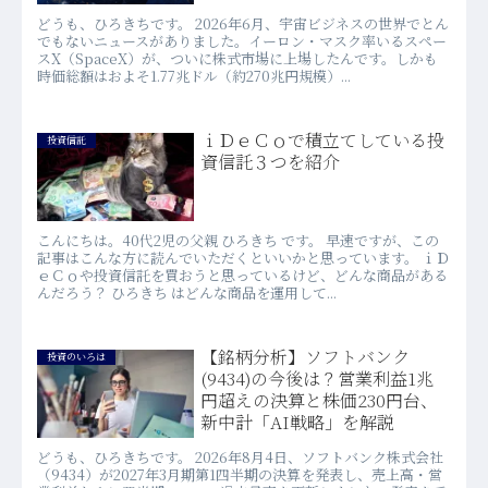
どうも、ひろきちです。 2026年6月、宇宙ビジネスの世界でとん
でもないニュースがありました。イーロン・マスク率いるスペー
スX（SpaceX）が、ついに株式市場に上場したんです。しかも
時価総額はおよそ1.77兆ドル（約270兆円規模）...
ｉＤｅＣｏで積立てしている投
投資信託
資信託３つを紹介
こんにちは。40代2児の父親 ひろきち です。 早速ですが、この
記事はこんな方に読んでいただくといいかと思っています。 ｉＤ
ｅＣｏや投資信託を買おうと思っているけど、どんな商品がある
んだろう？ ひろきち はどんな商品を運用して...
【銘柄分析】ソフトバンク
投資のいろは
(9434)の今後は？営業利益1兆
円超えの決算と株価230円台、
新中計「AI戦略」を解説
どうも、ひろきちです。 2026年8月4日、ソフトバンク株式会社
（9434）が2027年3月期第1四半期の決算を発表し、売上高・営