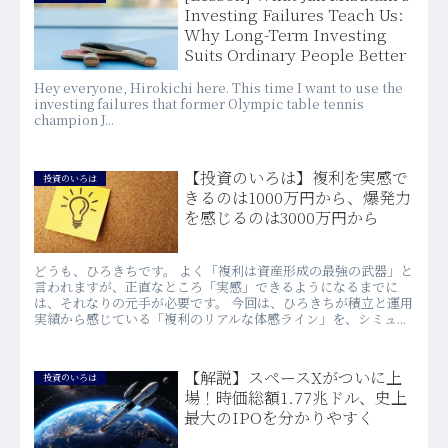
Investing Failures Teach Us:
Why Long-Term Investing
Suits Ordinary People Better
Hey everyone, Hirokichi here. This time I want to use the
investing failures that former Olympic table tennis
champion J...
【投資のいろは】複利を実感で
投資のいろは
きるのは1000万円から、爆発力
を感じるのは3000万円から
どうも、ひろきちです。 よく「複利は資産形成の最強の武器」と
言われますが、正直なところ「実感」できるようになるまでに
は、それなりの元手が必要です。 今回は、ひろきちが積立と運用
実績から感じている「複利のリアルな体感ライン」を、シミュ...
【解説】スペースXがついに上
投資のいろは
場！時価総額1.77兆ドル、史上
最大のIPOを分かりやすく