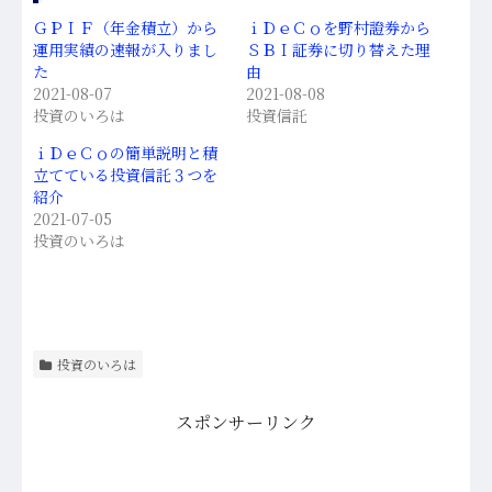
ＧＰＩＦ（年金積立）から
ｉＤｅＣｏを野村證券から
運用実績の速報が入りまし
ＳＢＩ証券に切り替えた理
た
由
2021-08-07
2021-08-08
投資のいろは
投資信託
ｉＤｅＣｏの簡単説明と積
立てている投資信託３つを
紹介
2021-07-05
投資のいろは
投資のいろは
スポンサーリンク