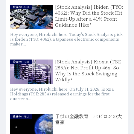
[Stock Analysis] Ibiden (TYO:
投資のいろは
4062): Why Did the Stock Hit
Limit-Up After a 41% Profit
Guidance Hike?
Hey everyone, Hirokichi here. Today's Stock Analysis pick
is Ibiden (TYO: 4062), a Japanese electronic components
maker ...
[Stock Analysis] Kioxia (TSE:
投資のいろは
285A): Net Profit Up 46x, So
Why Is the Stock Swinging
Wildly?
Hey everyone, Hirokichi here. On July 31, 2026, Kioxia
Holdings (TSE: 285A) released earnings for the first
quarter o...
子供の金融教育 バビロンの大
投資のいろは
富豪