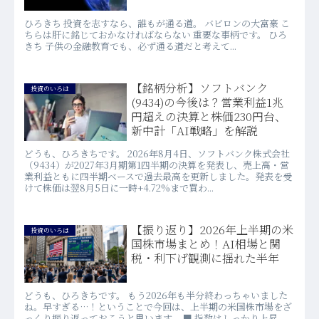
ひろきち 投資を志すなら、誰もが通る道。 バビロンの大富豪 こ
ちらは肝に銘じておかなければならない 重要な事柄です。 ひろ
きち 子供の金融教育でも、必ず通る道だと考えて...
【銘柄分析】ソフトバンク
投資のいろは
(9434)の今後は？営業利益1兆
円超えの決算と株価230円台、
新中計「AI戦略」を解説
どうも、ひろきちです。 2026年8月4日、ソフトバンク株式会社
（9434）が2027年3月期第1四半期の決算を発表し、売上高・営
業利益ともに四半期ベースで過去最高を更新しました。発表を受
けて株価は翌8月5日に一時+4.72%まで買わ...
【振り返り】2026年上半期の米
投資のいろは
国株市場まとめ！AI相場と関
税・利下げ観測に揺れた半年
どうも、ひろきちです。 もう2026年も半分終わっちゃいました
ね。早すぎる…！ということで今回は、上半期の米国株市場をざ
っくり振り返っておこうと思います。 ■ 指数はしっかり上昇、