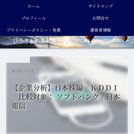
ホーム
サイトマップ
プロフィール
お問合せ
プライバシーポリシー・免責
運営者情報
ひろきちの資産運用 / Hirokichi's Investments
事項
投資のいろは
2021.09.24
【企業分析】日本株編 ＫＤＤＩ
比較対象： ソフトバンク / 日本
電信