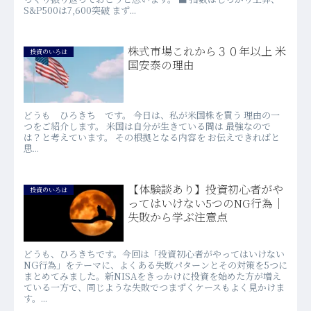
S&P500は7,600突破 まず...
株式市場これから３０年以上 米
投資のいろは
国安泰の理由
どうも ひろきち です。 今日は、私が米国株を買う 理由の一
つをご紹介します。 米国は自分が生きている間は 最強なので
は？と考えています。 その根拠となる内容を お伝えできればと
思...
【体験談あり】投資初心者がや
投資のいろは
ってはいけない5つのNG行為｜
失敗から学ぶ注意点
どうも、ひろきちです。今回は「投資初心者がやってはいけない
NG行為」をテーマに、よくある失敗パターンとその対策を5つに
まとめてみました。新NISAをきっかけに投資を始めた方が増え
ている一方で、同じような失敗でつまずくケースもよく見かけま
す。...