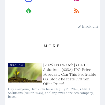
hirokichi
[2026 IPO Watch] i GRID
投資のいろは
Solutions (603A) IPO Price
Forecast: Can This Profitable
GX Stock Beat Its 770 Yen
Offer Price?
Hey everyone, Hirokichi here. On July 29, 2026, i GRID
Solutions (ticker 603A), a solar power services company,
is se...