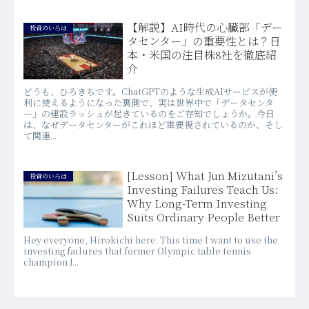
【解説】AI時代の心臓部「デー
投資のいろは
タセンター」の重要性とは？日
本・米国の注目株8社を徹底紹
介
どうも、ひろきちです。ChatGPTのような生成AIサービスが便
利に使えるようになった裏側で、実は世界中で「データセンタ
ー」の建設ラッシュが起きているのをご存知でしょうか。今日
は、なぜデータセンターがこれほど重要視されているのか、そし
て関連...
[Lesson] What Jun Mizutani’s
投資のいろは
Investing Failures Teach Us:
Why Long-Term Investing
Suits Ordinary People Better
Hey everyone, Hirokichi here. This time I want to use the
investing failures that former Olympic table tennis
champion J...