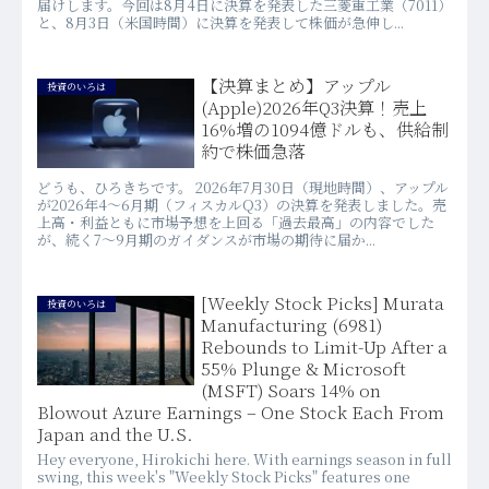
届けします。今回は8月4日に決算を発表した三菱重工業（7011）
と、8月3日（米国時間）に決算を発表して株価が急伸し...
【決算まとめ】アップル
投資のいろは
(Apple)2026年Q3決算！売上
16%増の1094億ドルも、供給制
約で株価急落
どうも、ひろきちです。 2026年7月30日（現地時間）、アップル
が2026年4〜6月期（フィスカルQ3）の決算を発表しました。売
上高・利益ともに市場予想を上回る「過去最高」の内容でした
が、続く7〜9月期のガイダンスが市場の期待に届か...
[Weekly Stock Picks] Murata
投資のいろは
Manufacturing (6981)
Rebounds to Limit-Up After a
55% Plunge & Microsoft
(MSFT) Soars 14% on
Blowout Azure Earnings – One Stock Each From
Japan and the U.S.
Hey everyone, Hirokichi here. With earnings season in full
swing, this week's "Weekly Stock Picks" features one