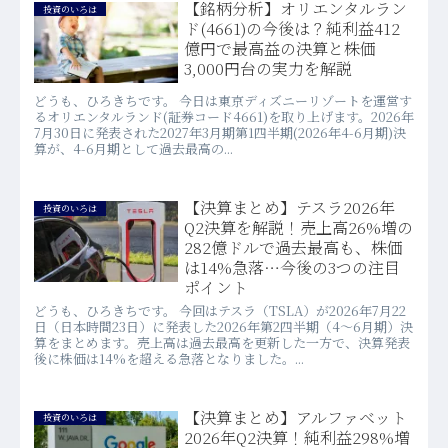
【銘柄分析】オリエンタルラン
投資のいろは
ド(4661)の今後は？純利益412
億円で最高益の決算と株価
3,000円台の実力を解説
どうも、ひろきちです。 今日は東京ディズニーリゾートを運営す
るオリエンタルランド(証券コード4661)を取り上げます。2026年
7月30日に発表された2027年3月期第1四半期(2026年4-6月期)決
算が、4-6月期として過去最高の...
【決算まとめ】テスラ2026年
投資のいろは
Q2決算を解説！売上高26%増の
282億ドルで過去最高も、株価
は14%急落…今後の3つの注目
ポイント
どうも、ひろきちです。 今回はテスラ（TSLA）が2026年7月22
日（日本時間23日）に発表した2026年第2四半期（4〜6月期）決
算をまとめます。売上高は過去最高を更新した一方で、決算発表
後に株価は14%を超える急落となりました。...
【決算まとめ】アルファベット
投資のいろは
2026年Q2決算！純利益298%増