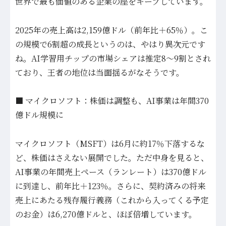
世界で最も価値のある企業の座をキープしています。
2025年の売上高は2,159億ドル（前年比＋65％）。こ
の規模で6割超の成長というのは、やはり異次元です
ね。AI学習用チップの市場シェアは推定8〜9割とされ
ており、王者の地位は当面揺るがなそうです。
■ マイクロソフト：株価は調整も、AI事業は年間370
億ドル規模に
マイクロソフト（MSFT）は6月に約17％下落するな
ど、株価はさえない展開でした。ただ中身を見ると、
AI事業の年間売上ペース（ランレート）は370億ドル
に到達し、前年比＋123％。さらに、契約済みの将来
売上にあたる残存履行義務（これから入ってくる予定
のお金）は6,270億ドルと、ほぼ倍増しています。