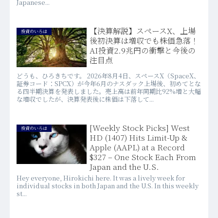
Japanese...
【決算解説】スペースX、上場
投資のいろは
後初決算は増収でも株価急落！
AI投資2.9兆円の衝撃と今後の
注目点
どうも、ひろきちです。 2026年8月4日、スペースX（SpaceX、
証券コード：SPCX）が今年6月のナスダック上場後、初めてとな
る四半期決算を発表しました。売上高は前年同期比92%増と大幅
な増収でしたが、決算発表後に株価は下落して...
[Weekly Stock Picks] West
投資のいろは
HD (1407) Hits Limit-Up &
Apple (AAPL) at a Record
$327 – One Stock Each From
Japan and the U.S.
Hey everyone, Hirokichi here. It was a lively week for
individual stocks in both Japan and the U.S. In this weekly
st...