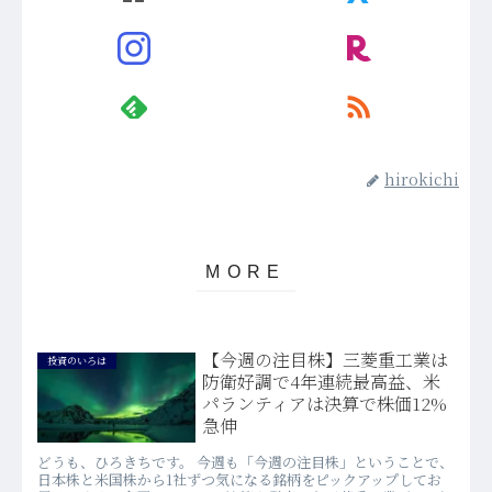
hirokichi
【今週の注目株】三菱重工業は
投資のいろは
防衛好調で4年連続最高益、米
パランティアは決算で株価12%
急伸
どうも、ひろきちです。 今週も「今週の注目株」ということで、
日本株と米国株から1社ずつ気になる銘柄をピックアップしてお