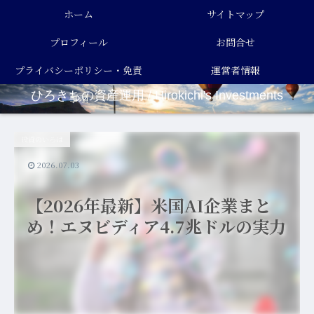
ホーム
サイトマップ
プロフィール
お問合せ
プライバシーポリシー・免責
運営者情報
ひろきちの資産運用 / Hirokichi's Investments
事項
投資のいろは
2026.07.03
【2026年最新】米国AI企業まと
め！エヌビディア4.7兆ドルの実力