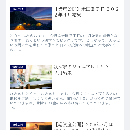
【資産公開】米国ＥＴＦ ２０２
資産公開
２年４月結果
どうも ひろきち です。 今日は米国ＥＴＦの４月結果の報告とな
ります。 あっという間すぎてビックリです。 こうやって、あっと
いう間に年を重ねると思うと 日々の投資への積立ては大事です
ね。 ...
我が家のジュニアＮＩＳＡ １
資産公開
２月結果
ひろきち どうも ひろきち です。 今日はジュニアＮＩＳＡの
進捗をご紹介しようと思います。 前回が１０月だったので間が空
いていますが、 順調にお金の生る木は育ってくれています。
Tw...
【総資産公開】2026年7月は
資産公開