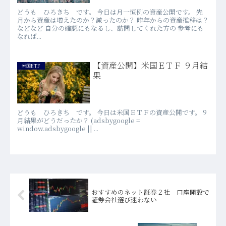
どうも ひろきち です。 今日は月一恒例の資産公開です。 先
月から資産は増えたのか？減ったのか？ 昨年からの資産推移は？
などなど 自分の確認にもなるし、訪問してくれた方の 参考にも
なれば...
【資産公開】米国ＥＴＦ ９月結
米国ETF
果
どうも ひろきち です。 今日は米国ＥＴＦの資産公開です。 9
月結果がどうだったか？ (adsbygoogle =
window.adsbygoogle || ...
おすすめのネット証券２社 口座開設で
証券会社選び迷わない