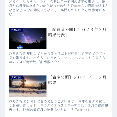
どうも ひろきち です。 今日は月一恒例の資産公開です。 先
月から資産は増えたのか？減ったのか？ 昨年からの資産推移は？
などなど 自分の確認にもなるし、訪問してくれた方の 参考にも
な...
【総資産公開】２０２３年３月
資産公開
結果発表！
ひろきち 新年明けてたから３ヵ月以上が経過して 初めてのブロ
グを書きます。 どうも ひろきち です。 バフェット ２０２３
年のブログ更新数 「記事数カウント...
【資産公開】２０２１年１２月
資産公開
結果
ひろきち あけましておめでとうございます。 今年も皆さま宜し
くお願い致します。 さてさて２０２２年一発目は１２月の資産報
告です。 昨年の最終月の結果はいかに！？ Twitterも...