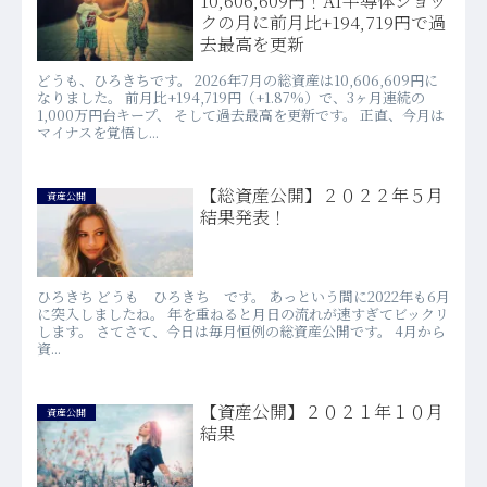
10,606,609円！AI半導体ショッ
クの月に前月比+194,719円で過
去最高を更新
どうも、ひろきちです。 2026年7月の総資産は10,606,609円に
なりました。 前月比+194,719円（+1.87%）で、3ヶ月連続の
1,000万円台キープ、 そして過去最高を更新です。 正直、今月は
マイナスを覚悟し...
【総資産公開】２０２２年５月
資産公開
結果発表！
ひろきち どうも ひろきち です。 あっという間に2022年も6月
に突入しましたね。 年を重ねると月日の流れが速すぎてビックリ
します。 さてさて、今日は毎月恒例の総資産公開です。 4月から
資...
【資産公開】２０２１年１０月
資産公開
結果