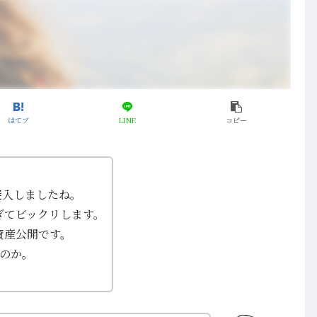
はてブ
LINE
コピー
突入しましたね。
ぎてビックリします。
資産公開です。
のか。