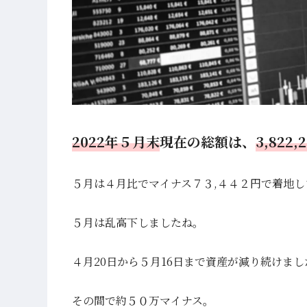
2022年５
月末
現在の総額は、
3,822,
５月は４月比でマイナス７３,４４２円で着地し
５月は乱高下しましたね。
４月20日から５月16日まで資産が減り続けまし
その間で約５０万マイナス。