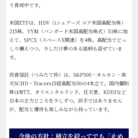
り育成中です。
米国ETFは、HDV（iシェアーズ コア米国高配当株）
215株、VYM（バンガード米国高配当株式）53株に加
えて、SPCX（スペースX関連）を4株。高配当でどっ
しり構えつつ、少しだけ夢のある銘柄も混ぜていま
す。
投資信託（つみたて枠）は、S&P500・オルカン・楽
天SCHD・Tracers日経高配当50の4本立て。国内個別
株はNTT、オリエンタルランド、任天堂、KDDIなど
日本の主力どころを少しずつ。派手ではありません
が、配当と優待も楽しみながら持っています。
今後の方針：積立を絞ってでも「止め