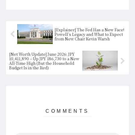
[Explainer] The Fed Has a New Face!
Powell’s Legacy and What to Expect
from New Chair Kevin Warsh
[Net Worth Update] June 2026: JPY
10,411,890 – Up JPY 186,730 to a New
All-Time High (But the Household
Budget Is in the Red)