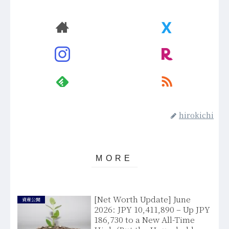
hirokichi
[Net Worth Update] June
資産公開
2026: JPY 10,411,890 – Up JPY
186,730 to a New All-Time