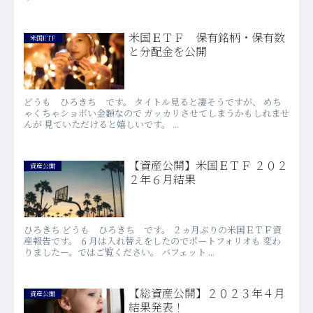
米国ＥＴＦ 保有銘柄・保有数
米国ETF
と分配金を公開
どうも ひろきち です。 タイトル見ると凄そうですが、 めち
ゃくちゃショボい金額なので ガッカリさせてしまうかもしれませ
んが 見ていただけると嬉しいです。 ...
【資産公開】米国ＥＴＦ ２０２
資産公開
２年６月結果
ひろきち どうも ひろきち です。 ２ヵ月ぶりの米国ＥＴＦ資
産報告です。 ６月は入れ替えをしたのでポートフォリオも 変わ
りましたー。ではご覧ください。 バフェット ...
【総資産公開】２０２３年４月
資産公開
結果発表！