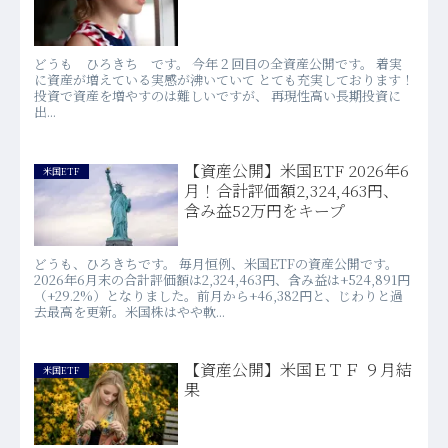
どうも ひろきち です。 今年２回目の全資産公開です。 着実
に資産が増えている実感が沸いていて とても充実しております！
投資で資産を増やすのは難しいですが、 再現性高い長期投資に
出...
【資産公開】米国ETF 2026年6
米国ETF
月！合計評価額2,324,463円、
含み益52万円をキープ
どうも、ひろきちです。 毎月恒例、米国ETFの資産公開です。
2026年6月末の合計評価額は2,324,463円、含み益は+524,891円
（+29.2%）となりました。前月から+46,382円と、じわりと過
去最高を更新。米国株はやや軟...
【資産公開】米国ＥＴＦ ９月結
米国ETF
果