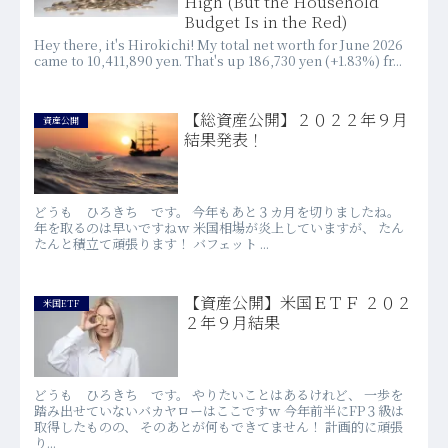
High (But the Household
Budget Is in the Red)
Hey there, it's Hirokichi! My total net worth for June 2026
came to 10,411,890 yen. That's up 186,730 yen (+1.83%) fr...
【総資産公開】２０２２年９月
資産公開
結果発表！
どうも ひろきち です。 今年もあと３カ月を切りましたね。
年を取るのは早いですねｗ 米国相場が炎上していますが、 たん
たんと積立て頑張ります！ バフェット ...
【資産公開】米国ＥＴＦ ２０２
米国ETF
２年９月結果
どうも ひろきち です。 やりたいことはあるけれど、 一歩を
踏み出せていないバカヤローはここですｗ 今年前半にFP３級は
取得したものの、 そのあとが何もできてません！ 計画的に頑張
り...