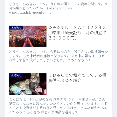
どうも ひろきち です。 今日は米国ＥＴＦの資産公開です。 9
月結果がどうだったか？ (adsbygoogle =
window.adsbygoogle || ...
つみたてＮＩＳＡ２０２２年３
投資信託
月結果「楽天証券 月の積立て
３３,０００円」
どうも ひろきち です。 今日はつみたてＮＩＳＡの進捗報告を
します。 ３月末時点の進捗となります。 ２月末の報告は、３月
が忙しすぎて飛ばしてしまいました。 ごめんなさい！ ...
ｉＤｅＣｏで積立てしている投
投資信託
資信託３つを紹介
こんにちは。40代2児の父親 ひろきち です。 早速ですが、この
記事はこんな方に読んでいただくといいかと思っています。 ｉＤ
ｅＣｏや投資信託を買おうと思っているけど、どんな商品がある
んだろう？ ひろきち はどんな商品を運用して...