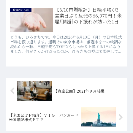
【8/10市場総評】日経平均が3
投資のいろは
営業日ぶり反発の66,970円！米
雇用統計の下振れが効いた1日
どうも、ひろきちです。今日は2026年8月10日（月）の日本株式
市場を振り返ります。週明けの東京市場は、前週末までの軟調な
流れから一転、日経平均もTOPIXもしっかり上昇する1日になり
ました。何がきっかけだったのか、ひろきちの視点で整理して...
【資産公開】2021年９月結果
【米国ＥＴＦ紹介】ＶＩＧ バンガード
米国増配株式ＥＴＦ