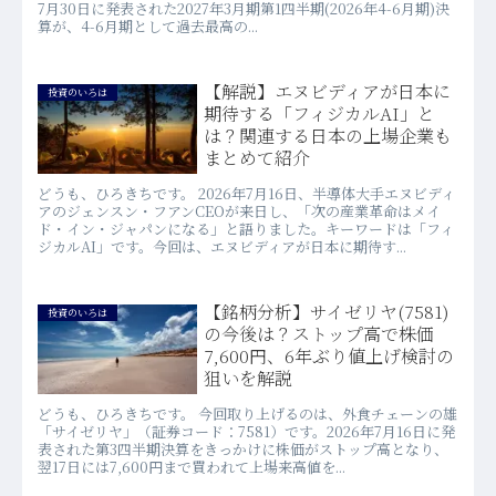
7月30日に発表された2027年3月期第1四半期(2026年4-6月期)決
算が、4-6月期として過去最高の...
【解説】エヌビディアが日本に
投資のいろは
期待する「フィジカルAI」と
は？関連する日本の上場企業も
まとめて紹介
どうも、ひろきちです。 2026年7月16日、半導体大手エヌビディ
アのジェンスン・フアンCEOが来日し、「次の産業革命はメイ
ド・イン・ジャパンになる」と語りました。キーワードは「フィ
ジカルAI」です。今回は、エヌビディアが日本に期待す...
【銘柄分析】サイゼリヤ(7581)
投資のいろは
の今後は？ストップ高で株価
7,600円、6年ぶり値上げ検討の
狙いを解説
どうも、ひろきちです。 今回取り上げるのは、外食チェーンの雄
「サイゼリヤ」（証券コード：7581）です。2026年7月16日に発
表された第3四半期決算をきっかけに株価がストップ高となり、
翌17日には7,600円まで買われて上場来高値を...