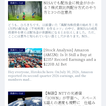
NISAでも配当金に税金がかか
投資のいろは
る？株式数比例配分方式のやり
方と3つの注意点
どうも、ひろきちです。 以前書いた「高配当株投資の始め方｜月
1万円の配当金（不労所得）を作るコツ」の中で、新NISAの成長
投資枠を使えば配当金が非課税になるとお伝えしました。ただ、
ここには意外と知られていない落とし穴があります。NIS...
[Stock Analysis] Amazon
投資のいろは
(AMZN): Is It Still a Buy at
$235? Record Earnings and a
$220B AI Bet
Hey everyone, Hirokichi here. On July 30, 2026, Amazon
reported its second-quarter 2026 earnings, and the
numbers mad...
【解説】NTTの光通信
投資のいろは
「IOWN」が宇宙へ、スペース
X超えの速度も視野に 仕組み