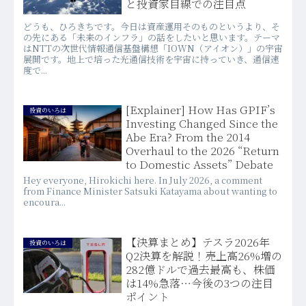
と投資家目線での注目点
どうも、ひろきちです。今日は資産運用そのものというより、そ
の先にある「未来のインフラ」の話をしたいと思います。テーマ
はNTTの次世代情報通信基盤構想「IOWN（アイオン）」の宇宙
展開です。地上で培った光通信技術を宇宙に持っていき、通信速
度で...
[Explainer] How Has GPIF’s
投資のいろは
Investing Changed Since the
Abe Era? From the 2014
Overhaul to the 2026 “Return
to Domestic Assets” Debate
Hey everyone, Hirokichi here. In July 2026, a comment
from Finance Minister Satsuki Katayama about wanting to
encoura...
【決算まとめ】テスラ2026年
投資のいろは
Q2決算を解説！売上高26%増の
282億ドルで過去最高も、株価
は14%急落…今後の3つの注目
ポイント