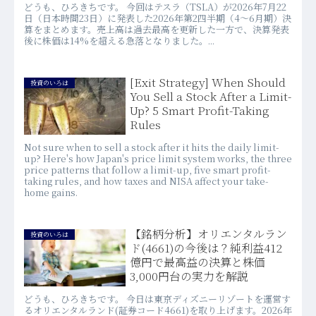
どうも、ひろきちです。 今回はテスラ（TSLA）が2026年7月22
日（日本時間23日）に発表した2026年第2四半期（4〜6月期）決
算をまとめます。売上高は過去最高を更新した一方で、決算発表
後に株価は14%を超える急落となりました。...
[Exit Strategy] When Should
投資のいろは
You Sell a Stock After a Limit-
Up? 5 Smart Profit-Taking
Rules
Not sure when to sell a stock after it hits the daily limit-
up? Here's how Japan's price limit system works, the three
price patterns that follow a limit-up, five smart profit-
taking rules, and how taxes and NISA affect your take-
home gains.
【銘柄分析】オリエンタルラン
投資のいろは
ド(4661)の今後は？純利益412
億円で最高益の決算と株価
3,000円台の実力を解説
どうも、ひろきちです。 今日は東京ディズニーリゾートを運営す
るオリエンタルランド(証券コード4661)を取り上げます。2026年