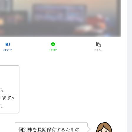
はてブ
LINE
コピー
す。
いますが
す。
個別株を長期保有するための