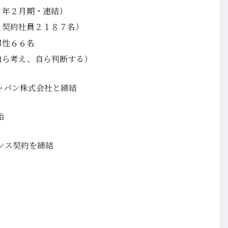
１年２月期・連結）
、契約社員２１８７名）
性６６名
自ら考え、自ら判断する）
ャパン株式会社と締結
始
ンス契約を締結