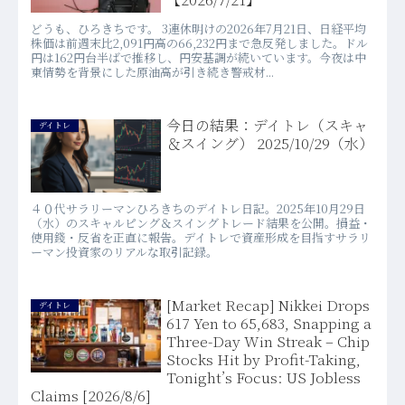
どうも、ひろきちです。 3連休明けの2026年7月21日、日経平均
株価は前週末比2,091円高の66,232円まで急反発しました。ドル
円は162円台半ばで推移し、円安基調が続いています。今夜は中
東情勢を背景にした原油高が引き続き警戒材...
今日の結果：デイトレ（スキャ
デイトレ
＆スイング） 2025/10/29（水）
４０代サラリーマンひろきちのデイトレ日記。2025年10月29日
（水）のスキャルピング＆スイングトレード結果を公開。損益・
使用錢・反省を正直に報告。デイトレで資産形成を目指すサラリ
ーマン投資家のリアルな取引記録。
[Market Recap] Nikkei Drops
デイトレ
617 Yen to 65,683, Snapping a
Three-Day Win Streak – Chip
Stocks Hit by Profit-Taking,
Tonight’s Focus: US Jobless
Claims [2026/8/6]