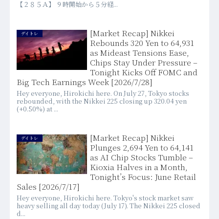
【２８５Ａ】 ９時開始から５分経...
[Market Recap] Nikkei
デイトレ
Rebounds 320 Yen to 64,931
as Mideast Tensions Ease,
Chips Stay Under Pressure –
Tonight Kicks Off FOMC and
Big Tech Earnings Week [2026/7/28]
Hey everyone, Hirokichi here. On July 27, Tokyo stocks
rebounded, with the Nikkei 225 closing up 320.04 yen
(+0.50%) at ...
[Market Recap] Nikkei
デイトレ
Plunges 2,694 Yen to 64,141
as AI Chip Stocks Tumble –
Kioxia Halves in a Month,
Tonight’s Focus: June Retail
Sales [2026/7/17]
Hey everyone, Hirokichi here. Tokyo's stock market saw
heavy selling all day today (July 17). The Nikkei 225 closed
d...