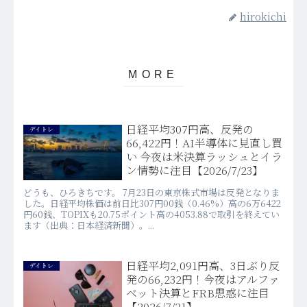
hirokichi
日経平均307円高、反発の
デイトレ
66,422円！AI半導体に見直し買
い 今夜は米決算ラッシュとイラ
ン情勢に注目【2026/7/23】
どうも、ひろきちです。 7月23日の東京株式市場は反発となりま
した。日経平均株価は前日比307円00銭（0.46%）高の6万6422
円60銭、TOPIXも20.75ポイント高の4053.88で取引を終えてい
ます（出典：日本経済新聞）。...
日経平均2,091円高、3日ぶり反
デイトレ
発の66,232円！今夜はアルファ
ベット決算とFRB思惑に注目
【2026/7/21】