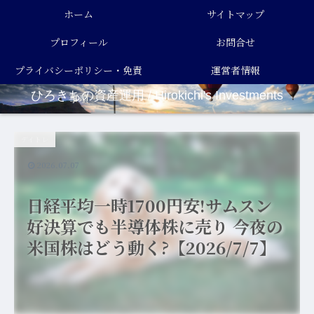
ホーム
サイトマップ
プロフィール
お問合せ
プライバシーポリシー・免責
運営者情報
ひろきちの資産運用 / Hirokichi's Investments
事項
デイトレ
2026.07.07
日経平均一時1700円安!サムスン
好決算でも半導体株に売り 今夜の
米国株はどう動く?【2026/7/7】