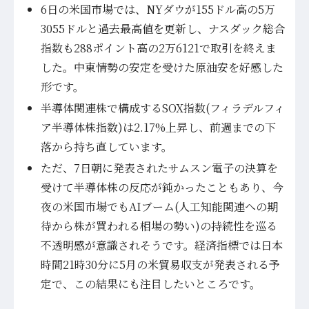
6日の米国市場では、NYダウが155ドル高の5万
3055ドルと過去最高値を更新し、ナスダック総合
指数も288ポイント高の2万6121で取引を終えま
した。中東情勢の安定を受けた原油安を好感した
形です。
半導体関連株で構成するSOX指数(フィラデルフィ
ア半導体株指数)は2.17%上昇し、前週までの下
落から持ち直しています。
ただ、7日朝に発表されたサムスン電子の決算を
受けて半導体株の反応が鈍かったこともあり、今
夜の米国市場でもAIブーム(人工知能関連への期
待から株が買われる相場の勢い)の持続性を巡る
不透明感が意識されそうです。経済指標では日本
時間21時30分に5月の米貿易収支が発表される予
定で、この結果にも注目したいところです。