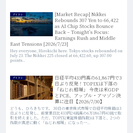
[Market Recap] Nikkei
デイトレ
Rebounds 307 Yen to 66,422
as AI Chip Stocks Bounce
Back – Tonight’s Focus:
Earnings Rush and Middle
East Tensions [2026/7/23]
Hey everyone, Hirokichi here. Tokyo stocks rebounded on
July 23. The Nikkei 225 closed at 66,422.60, up 307.00
points...
日経平均433円高の61,867円で3
デイトレ
日ぶり反発！TOPIXは下落の
「ねじれ相場」 今夜は米GDP
とPCE、アップル・アマゾン決
算に注目【2026/7/30】
どうも、ひろきちです。 30日の東京株式市場で日経平均株価は3
日ぶりに反発し、前営業日比433円24銭高の6万1867円43銭で取
引を終えました。ただ、TOPIX(東証株価指数)は下落と、2つの
指数が真逆に動く「ねじれ相場」になった一...