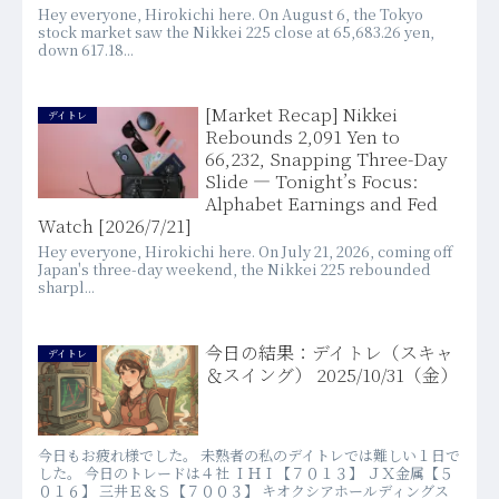
Hey everyone, Hirokichi here. On August 6, the Tokyo
stock market saw the Nikkei 225 close at 65,683.26 yen,
down 617.18...
[Market Recap] Nikkei
デイトレ
Rebounds 2,091 Yen to
66,232, Snapping Three-Day
Slide — Tonight’s Focus:
Alphabet Earnings and Fed
Watch [2026/7/21]
Hey everyone, Hirokichi here. On July 21, 2026, coming off
Japan's three-day weekend, the Nikkei 225 rebounded
sharpl...
今日の結果：デイトレ（スキャ
デイトレ
＆スイング） 2025/10/31（金）
今日もお疲れ様でした。 未熟者の私のデイトレでは難しい１日で
した。 今日のトレードは４社 ＩＨＩ【７０１３】 ＪＸ金属【５
０１６】 三井Ｅ＆Ｓ【７００３】 キオクシアホールディングス