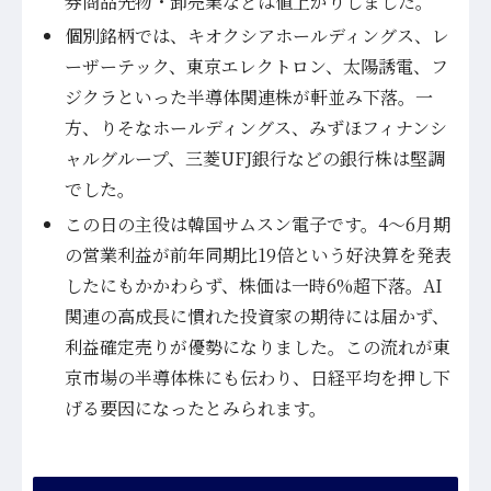
券商品先物・卸売業などは値上がりしました。
個別銘柄では、キオクシアホールディングス、レ
ーザーテック、東京エレクトロン、太陽誘電、フ
ジクラといった半導体関連株が軒並み下落。一
方、りそなホールディングス、みずほフィナンシ
ャルグループ、三菱UFJ銀行などの銀行株は堅調
でした。
この日の主役は韓国サムスン電子です。4〜6月期
の営業利益が前年同期比19倍という好決算を発表
したにもかかわらず、株価は一時6%超下落。AI
関連の高成長に慣れた投資家の期待には届かず、
利益確定売りが優勢になりました。この流れが東
京市場の半導体株にも伝わり、日経平均を押し下
げる要因になったとみられます。