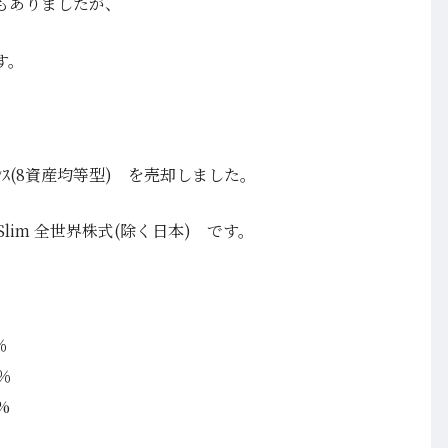
もありましたが、
す。
ﾞﾗﾝｽ(8資産均等型) を売却しました。
lim 全世界株式(除く日本) です。
％
0％
%