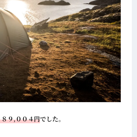
２８９,００４円
でした。