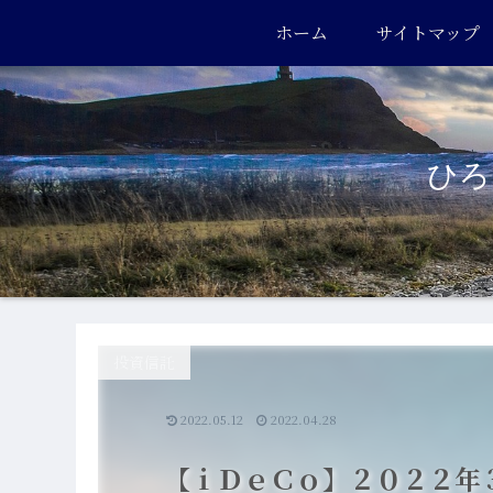
ホーム
サイトマップ
ひろき
投資信託
2022.05.12
2022.04.28
【ｉＤｅＣｏ】２０２２年