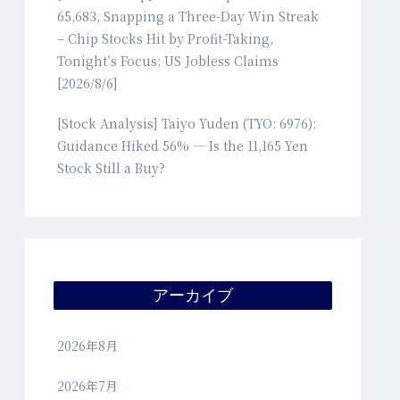
65,683, Snapping a Three-Day Win Streak
– Chip Stocks Hit by Profit-Taking,
Tonight’s Focus: US Jobless Claims
[2026/8/6]
[Stock Analysis] Taiyo Yuden (TYO: 6976):
Guidance Hiked 56% — Is the 11,165 Yen
Stock Still a Buy?
アーカイブ
2026年8月
2026年7月