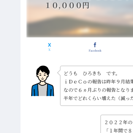
１０,０００円
Facebook
どうも ひろきち です。
ｉＤｅＣｏの報告は昨年９月結
なので６ヵ月ぶりの報告となり
半年でどれくらい増えた（減っ
２０２２年の
「１年間で８