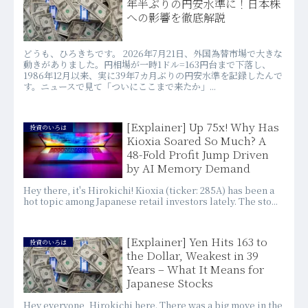
年半ぶりの円安水準に！日本株
への影響を徹底解説
どうも、ひろきちです。 2026年7月21日、外国為替市場で大きな
動きがありました。円相場が一時1ドル=163円台まで下落し、
1986年12月以来、実に39年7カ月ぶりの円安水準を記録したんで
す。ニュースで見て「ついにここまで来たか」...
[Explainer] Up 75x! Why Has
投資のいろは
Kioxia Soared So Much? A
48-Fold Profit Jump Driven
by AI Memory Demand
Hey there, it's Hirokichi! Kioxia (ticker: 285A) has been a
hot topic among Japanese retail investors lately. The sto...
[Explainer] Yen Hits 163 to
投資のいろは
the Dollar, Weakest in 39
Years – What It Means for
Japanese Stocks
Hey everyone, Hirokichi here. There was a big move in the