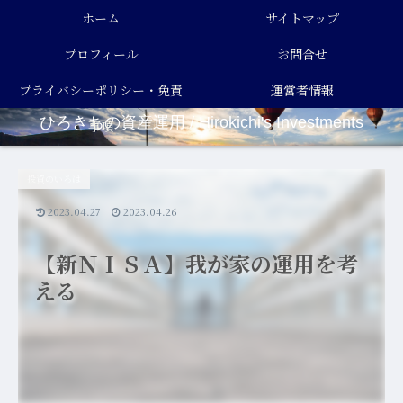
ホーム
サイトマップ
プロフィール
お問合せ
プライバシーポリシー・免責
運営者情報
ひろきちの資産運用 / Hirokichi's Investments
事項
投資のいろは
2023.04.27
2023.04.26
【新ＮＩＳＡ】我が家の運用を考
える