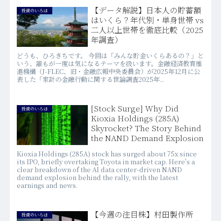
【データ解説】日本人の貯蓄額
投資のいろは
はいくら？年代別・単身世帯 vs
二人以上世帯を徹底比較（2025
年調査）
どうも、ひろきちです。 今回は「みんな貯金いくらあるの？」と
いう、誰もが一度は気になるテーマを扱います。金融経済教育推
進機構（J-FLEC、旧・金融広報中央委員会）が2025年12月に公
表した「家計の金融行動に関する世論調査2025年...
[Stock Surge] Why Did
投資のいろは
Kioxia Holdings (285A)
Skyrocket? The Story Behind
the NAND Demand Explosion
Kioxia Holdings (285A) stock has surged about 75x since
its IPO, briefly overtaking Toyota in market cap. Here's a
clear breakdown of the AI data center-driven NAND
demand explosion behind the rally, with the latest
earnings and news.
【今週の注目株】村田製作所
投資のいろは