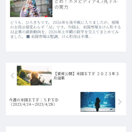
とめ！エヌビディア4.7兆ドル
の実力
どうも、ひろきちです。 2026年も後半戦に入りましたが、相場
の主役は相変わらず「AI」です。今回は、米国市場をけん引する
AI企業の最新動向を、2026年上半期の数字を交えてまとめてみ
ました。 ■ 米国市場は堅調、けん引役は半導...
【資産公開】米国ＥＴＦ ２０２３年３
月結果
今週の米国ＥＴＦ：ＳＰＹＤ
（2023/4/24～2023/4/28）