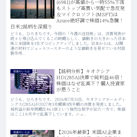
(6981)が高値から一時55%下落
もストップ高買い気配で急反発
＆マイクロソフト(MSFT)は
Azure絶好調で株価14%急騰！
日米2銘柄を深掘り
どうも、ひろきちです。今回の「今週の注目株」は、決算発表が
続々と飛び込んでくるこの時期らしく、値動きの大きかった日本
株と米国株を1社ずつピックアップしました。日本からは、AI関
連の材料でジェットコースターのような値動きを見せている村田
製作所...
【銘柄分析】キオクシア
投資のいろは
HD(285A)決算で純利益46倍！
株価はなぜ乱高下？個人投資家
が思うこと
どうも、ひろきちです。 2026年7月31日、キオクシアホールディ
ングス(285A)が2027年3月期第1四半期の決算を発表しました。
純利益が前年同期比46.1倍という強烈な数字が出た一方で、株価
はここ1カ月半で乱高下しています。ニュ...
【2026年最新】米国AI企業ま
投資のいろは