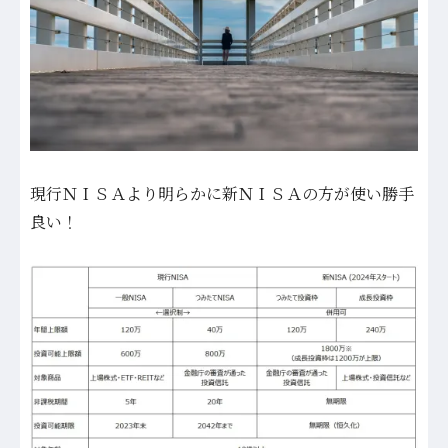
現行ＮＩＳＡより明らかに新ＮＩＳＡの方が使い勝手
良い！