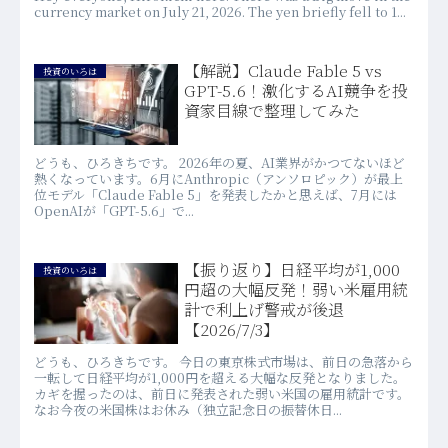
currency market on July 21, 2026. The yen briefly fell to 1...
【解説】Claude Fable 5 vs
投資のいろは
GPT-5.6！激化するAI競争を投
資家目線で整理してみた
どうも、ひろきちです。 2026年の夏、AI業界がかつてないほど
熱くなっています。6月にAnthropic（アンソロピック）が最上
位モデル「Claude Fable 5」を発表したかと思えば、7月には
OpenAIが「GPT-5.6」で...
【振り返り】日経平均が1,000
投資のいろは
円超の大幅反発！弱い米雇用統
計で利上げ警戒が後退
【2026/7/3】
どうも、ひろきちです。 今日の東京株式市場は、前日の急落から
一転して日経平均が1,000円を超える大幅な反発となりました。
カギを握ったのは、前日に発表された弱い米国の雇用統計です。
なお今夜の米国株はお休み（独立記念日の振替休日...