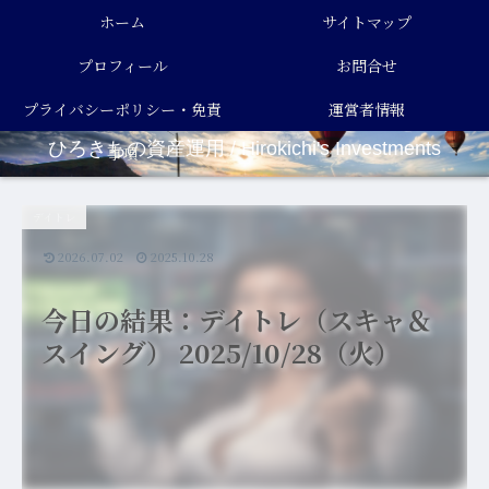
ホーム
サイトマップ
プロフィール
お問合せ
プライバシーポリシー・免責
運営者情報
ひろきちの資産運用 / Hirokichi's Investments
事項
デイトレ
2026.07.02
2025.10.28
今日の結果：デイトレ（スキャ＆
スイング） 2025/10/28（火）