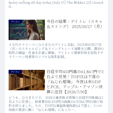
heavy selling all day today (July 17). The Nikkei 225 closed
d...
今日の結果：デイトレ（スキャ
デイトレ
＆スイング） 2025/10/27（月）
４０代サラリーマンひろきちのデイトレ日記。2025年10月27日
（月）のスキャルピング＆スイングトレード結果を公開。週初の
取引の損益・反省を正直に報告。デイトレで資産形成を目指すサ
ラリーマン投資家のリアルな取引記録。
日経平均433円高の61,867円で3
デイトレ
日ぶり反発！TOPIXは下落の
「ねじれ相場」 今夜は米GDP
とPCE、アップル・アマゾン決
算に注目【2026/7/30】
どうも、ひろきちです。 30日の東京株式市場で日経平均株価は3
日ぶりに反発し、前営業日比433円24銭高の6万1867円43銭で取
引を終えました。ただ、TOPIX(東証株価指数)は下落と、2つの
指数が真逆に動く「ねじれ相場」になった一...