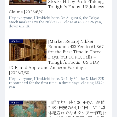
Stocks Hit by Profit-Taking,
Tonight’s Focus: US Jobless
Claims [2026/8/6]
Hey everyone, Hirokichi here. On August 6, the Tokyo
stock market saw the Nikkei 225 close at 65,683.26 yen,
down 617.18...
[Market Recap] Nikkei
デイトレ
Rebounds 433 Yen to 61,867
for the First Time in Three
Days, but TOPIX Falls –
Tonight’s Focus: US GDP,
PCE, and Apple and Amazon Earnings
[2026/7/30]
Hey everyone, Hirokichi here. On July 30, the Nikkei 225
rebounded for the first time in three days, closing 433.24
yen ...
日経平均一時4,000円安、終値
デイトレ
2,694円安の64,141円！AI半導
体総崩れでキオクシア半値割れ