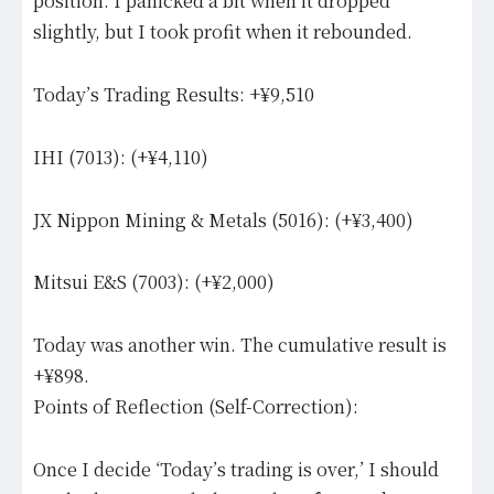
position. I panicked a bit when it dropped
slightly, but I took profit when it rebounded.
Today’s Trading Results: +¥9,510
IHI (7013): (+¥4,110)
JX Nippon Mining & Metals (5016): (+¥3,400)
Mitsui E&S (7003): (+¥2,000)
Today was another win. The cumulative result is
+¥898.
Points of Reflection (Self-Correction):
Once I decide ‘Today’s trading is over,’ I should