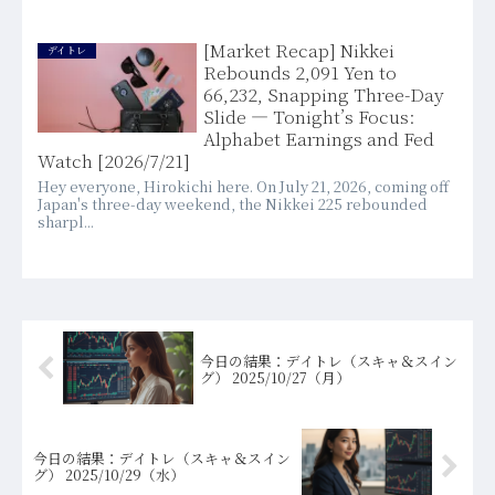
[Market Recap] Nikkei
デイトレ
Rebounds 2,091 Yen to
66,232, Snapping Three-Day
Slide — Tonight’s Focus:
Alphabet Earnings and Fed
Watch [2026/7/21]
Hey everyone, Hirokichi here. On July 21, 2026, coming off
Japan's three-day weekend, the Nikkei 225 rebounded
sharpl...
今日の結果：デイトレ（スキャ＆スイン
グ） 2025/10/27（月）
今日の結果：デイトレ（スキャ＆スイン
グ） 2025/10/29（水）