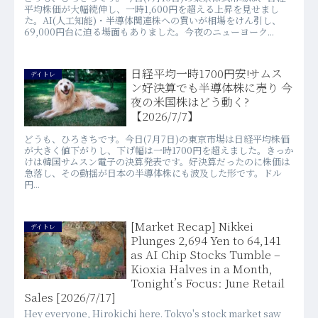
平均株価が大幅続伸し、一時1,600円を超える上昇を見せまし
た。AI(人工知能)・半導体関連株への買いが相場をけん引し、
69,000円台に迫る場面もありました。今夜のニューヨーク...
日経平均一時1700円安!サムス
デイトレ
ン好決算でも半導体株に売り 今
夜の米国株はどう動く?
【2026/7/7】
どうも、ひろきちです。今日(7月7日)の東京市場は日経平均株価
が大きく値下がりし、下げ幅は一時1700円を超えました。きっか
けは韓国サムスン電子の決算発表です。好決算だったのに株価は
急落し、その動揺が日本の半導体株にも波及した形です。ドル
円...
[Market Recap] Nikkei
デイトレ
Plunges 2,694 Yen to 64,141
as AI Chip Stocks Tumble –
Kioxia Halves in a Month,
Tonight’s Focus: June Retail
Sales [2026/7/17]
Hey everyone, Hirokichi here. Tokyo's stock market saw