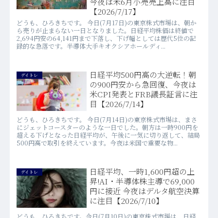
今夜は米6月小売売上高に注目
【2026/7/17】
どうも、ひろきちです。 今日(7月17日)の東京株式市場は、朝か
ら売りが止まらない一日となりました。日経平均株価は終値で
2,694円安の64,141円まで下落し、下げ幅としては歴代5位の記
録的な急落です。半導体大手キオクシアホールディ...
日経平均500円高の大逆転！朝
デイトレ
の900円安から急回復、今夜は
米CPI発表とFRB議長証言に注
目【2026/7/14】
どうも、ひろきちです。 今日(7月14日)の東京株式市場は、まさ
にジェットコースターのような一日でした。朝方は一時900円を
超える下げとなった日経平均が、午後に一気に切り返して、結局
500円高で取引を終えています。今夜は米国で重要な物...
日経平均、一時1,600円超の上
デイトレ
昇!AI・半導体株主導で69,000
円に接近 今夜はデルタ航空決算
に注目【2026/7/10】
どうも、ひろきちです。今日(7月10日)の東京株式市場は、日経