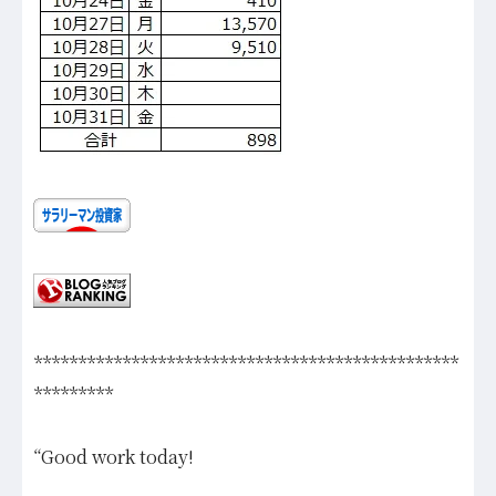
************************************************
*********
“Good work today!