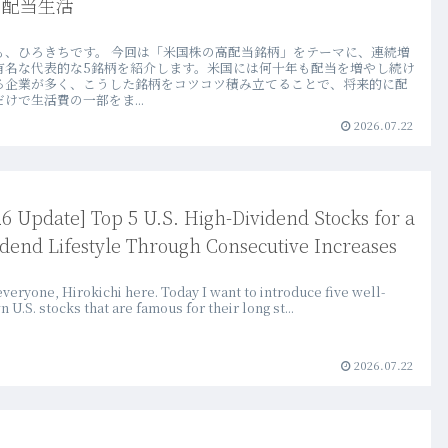
う配当生活
も、ひろきちです。 今回は「米国株の高配当銘柄」をテーマに、連続増
有名な代表的な5銘柄を紹介します。米国には何十年も配当を増やし続け
る企業が多く、こうした銘柄をコツコツ積み立てることで、将来的に配
けで生活費の一部をま...
2026.07.22
26 Update] Top 5 U.S. High-Dividend Stocks for a
idend Lifestyle Through Consecutive Increases
veryone, Hirokichi here. Today I want to introduce five well-
 U.S. stocks that are famous for their long st...
2026.07.22