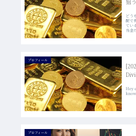
狙
どう
配で
てい
当金だ
プロフィール
[20
Div
Hey e
known
プロフィール