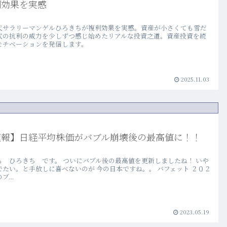
利効果を実感
代サラリーマンゲルひろきちが複利効果を実感。資産が小さくても雪だ
式の抗利の威力を少しずつ感じ始めたリアルな投資之道。資産投資を続
モチベーションを発信します。
2025.11.03
速報】日経平均株価がバブル崩壊後の最高値に！！
も ひろきち です。 ついにバブル後の最高値を更新しましたね！ いや
でたい。と手放しに喜べないのが 今の日本ですね。。 バフェット ２０２
ブ...
2023.05.19