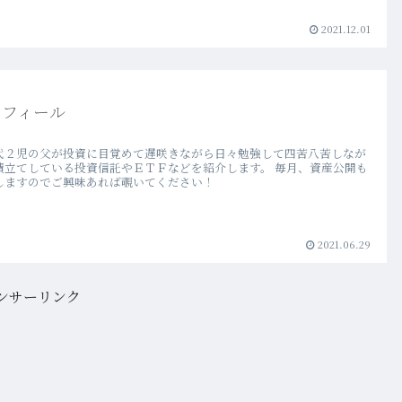
2021.12.01
ロフィール
代２児の父が投資に目覚めて遅咲きながら日々勉強して四苦八苦しなが
積立てしている投資信託やＥＴＦなどを紹介します。 毎月、資産公開も
しますのでご興味あれば覗いてください！
2021.06.29
ンサーリンク