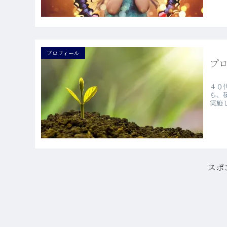
プロフィール
プ
４０
ら、
実施
スポ