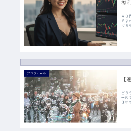
複
４０
るま
ける
プロフィール
【
どう
ーめ
３年の