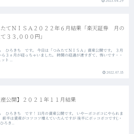
2023.04.29
みたてＮＩＳＡ２０２２年６月結果「楽天証券 月の
て３３,０００円」
も ひろきち です。 今日は「つみたてＮＩＳＡ」資産公開です。 ３月
から３ヵ月が経っちゃいました。 時間の経過が速すぎて、怖いです・・
ト ...
2022.07.15
資産公開】２０２１年１１月結果
も ひろきち です！ 11月の資産公開です。 いやーボコボコにやられま
。 前半は資産がコツコツ増えていたんですが 後半にボッコボコです(;・
ひろき...