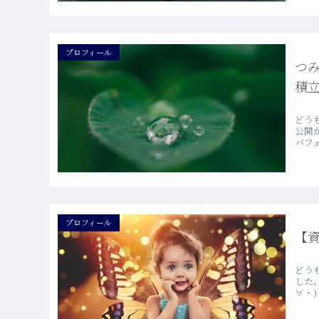
プロフィール
つ
積立
どう
公開
バフェッ
プロフィール
【
どう
した
∀・) 