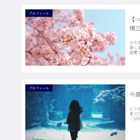
プロフィール
【つ
積立
ひろ
告し
実感で
プロフィール
今週
どう
見て
・HDV