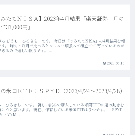
みたてＮＩＳＡ】2023年4月結果「楽天証券 月の
て33,000円」
きち どうも ひろきち です。 今日は「つみたてNISA」の4月結果を報
ます。 昨対・昨月で比べるとコツコツ頑張って積立てて 育っているのが
きるので嬉しい限りです。 ...
2023.05.10
の米国ＥＴＦ：ＳＰＹＤ（2023/4/24～2023/4/28）
も ひろきち です。 新しい試みで購入している米国ETFの 週の動きを
行こうと思います。 現在、保有している米国ETFは３つです。 ・SPYD
 ・VYM ...